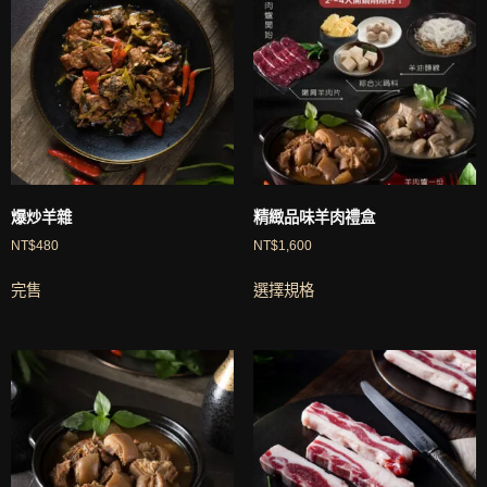
爆炒羊雜
精緻品味羊肉禮盒
NT$
480
NT$
1,600
完售
選擇規格