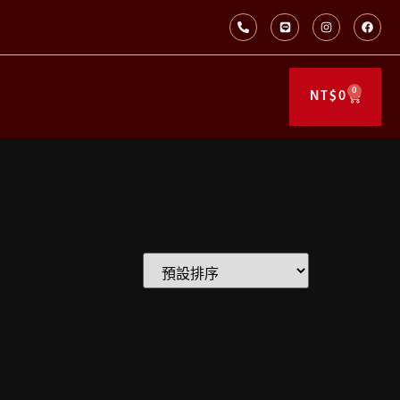
0
NT$
0