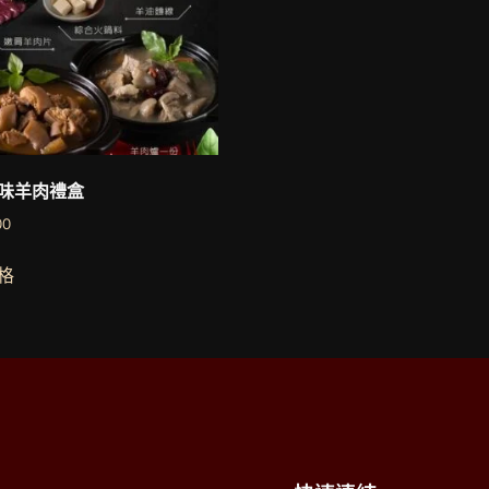
味羊肉禮盒
00
格